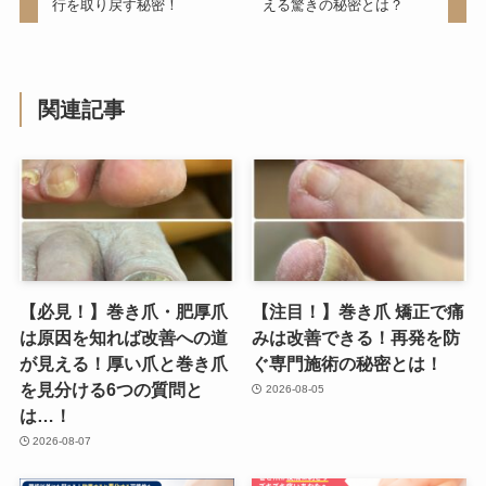
行を取り戻す秘密！
える驚きの秘密とは？
関連記事
【必見！】巻き爪・肥厚爪
【注目！】巻き爪 矯正で痛
は原因を知れば改善への道
みは改善できる！再発を防
が見える！厚い爪と巻き爪
ぐ専門施術の秘密とは！
を見分ける6つの質問と
2026-08-05
は…！
2026-08-07