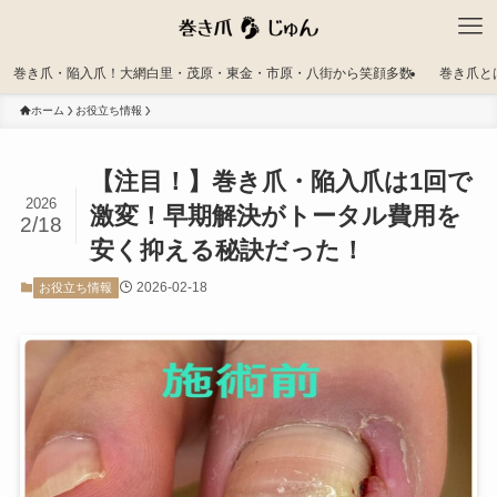
巻き爪・陥入爪！大網白里・茂原・東金・市原・八街から笑顔多数
巻き爪と
ホーム
お役立ち情報
【注目！】巻き爪・陥入爪は1回で
2026
激変！早期解決がトータル費用を
2/18
安く抑える秘訣だった！
2026-02-18
お役立ち情報