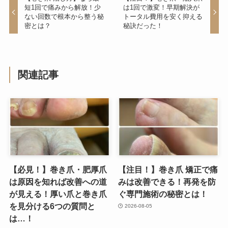
短1回で痛みから解放！少
は1回で激変！早期解決が
ない回数で根本から整う秘
トータル費用を安く抑える
密とは？
秘訣だった！
関連記事
【必見！】巻き爪・肥厚爪
【注目！】巻き爪 矯正で痛
は原因を知れば改善への道
みは改善できる！再発を防
が見える！厚い爪と巻き爪
ぐ専門施術の秘密とは！
を見分ける6つの質問と
2026-08-05
は…！