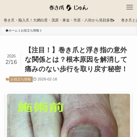
巻き爪・陥入爪！大網白里・茂原・東金・市原・八街から笑顔多数
巻き爪と
ホーム
お役立ち情報
【注目！】巻き爪と浮き指の意外
2026
な関係とは？根本原因を解消して
2/16
痛みのない歩行を取り戻す秘密！
2026-02-16
お役立ち情報