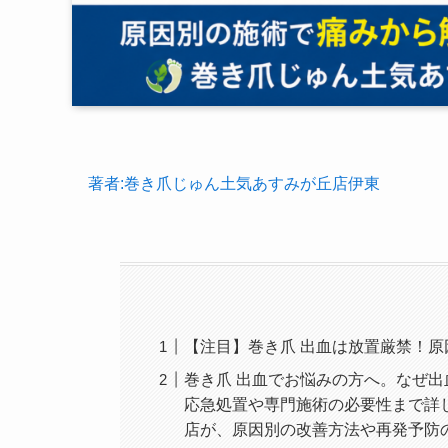
著者:巻き爪じゅん土気あすみが丘店伊東
【注目】巻き爪 出血は放置厳禁！原
巻き爪 出血でお悩みの方へ。なぜ
応急処置や専門施術の必要性まで詳
店が、原因別の改善方法や再発予防