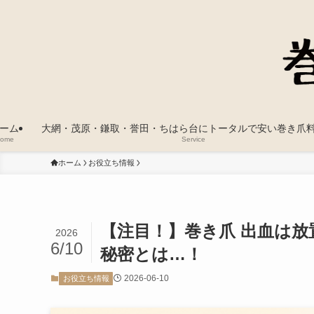
ーム
大網・茂原・鎌取・誉田・ちはら台にトータルで安い巻き爪
ome
Service
ホーム
お役立ち情報
【注目！】巻き爪 出血は
2026
6/10
秘密とは…！
2026-06-10
お役立ち情報