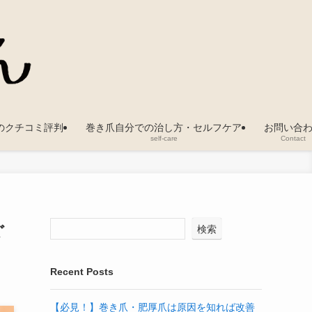
のクチコミ評判
巻き爪自分での治し方・セルフケア
お問い合
self-care
Contact
ぐ
検索
Recent Posts
【必見！】巻き爪・肥厚爪は原因を知れば改善