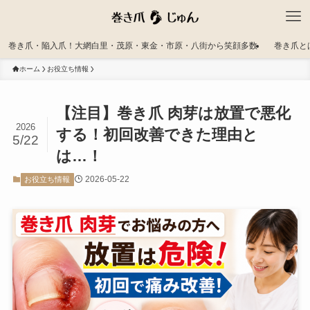
巻き爪・陥入爪！大網白里・茂原・東金・市原・八街から笑顔多数
巻き爪と
ホーム
お役立ち情報
【注目】巻き爪 肉芽は放置で悪化
2026
する！初回改善できた理由と
5/22
は…！
2026-05-22
お役立ち情報