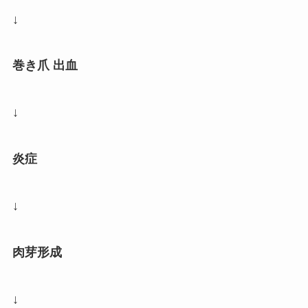
↓
巻き爪 出血
↓
炎症
↓
肉芽形成
↓