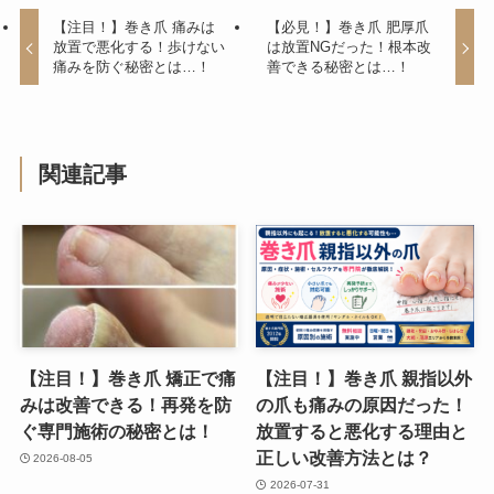
【注目！】巻き爪 痛みは
【必見！】巻き爪 肥厚爪
放置で悪化する！歩けない
は放置NGだった！根本改
痛みを防ぐ秘密とは…！
善できる秘密とは…！
関連記事
【注目！】巻き爪 矯正で痛
【注目！】巻き爪 親指以外
みは改善できる！再発を防
の爪も痛みの原因だった！
ぐ専門施術の秘密とは！
放置すると悪化する理由と
正しい改善方法とは？
2026-08-05
2026-07-31