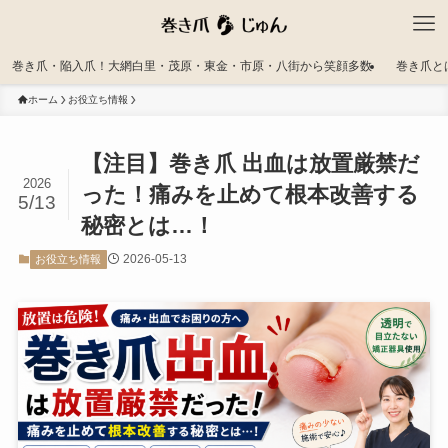
巻き爪・陥入爪！大網白里・茂原・東金・市原・八街から笑顔多数
巻き爪と
ホーム
お役立ち情報
【注目】巻き爪 出血は放置厳禁だ
2026
った！痛みを止めて根本改善する
5/13
秘密とは…！
2026-05-13
お役立ち情報