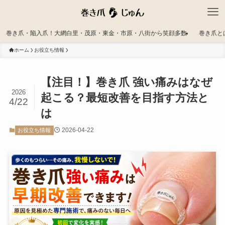
巻き爪・陥入爪！大網白里・茂原・東金・市原・八街から笑顔多数
巻き爪と
ホーム
お役立ち情報
【注目！】巻き爪 強い痛みはなぜ
2026
起こる？最短改善を目指す方法と
4/22
は
2026-04-22
お役立ち情報