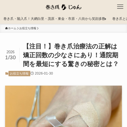
巻き爪・陥入爪！大網白里・茂原・東金・市原・八街から笑顔多数
巻き爪と
ホーム
お役立ち情報
【注目！】巻き爪治療法の正解は
2026
矯正回数の少なさにあり！通院期
1/30
間を最短にする驚きの秘密とは？
2026-01-30
お役立ち情報