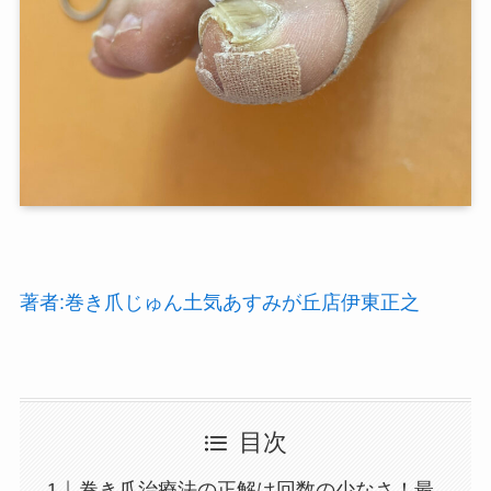
著者:巻き爪じゅん土気あすみが丘店伊東正之
目次
巻き爪治療法の正解は回数の少なさ！最