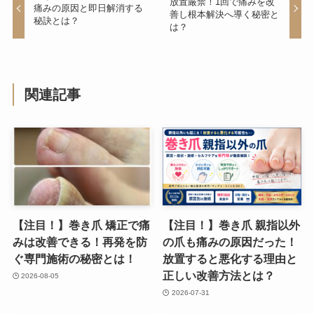
放置厳禁！1回で痛みを改
痛みの原因と即日解消する
善し根本解決へ導く秘密と
秘訣とは？
は？
関連記事
【注目！】巻き爪 矯正で痛
【注目！】巻き爪 親指以外
みは改善できる！再発を防
の爪も痛みの原因だった！
ぐ専門施術の秘密とは！
放置すると悪化する理由と
正しい改善方法とは？
2026-08-05
2026-07-31