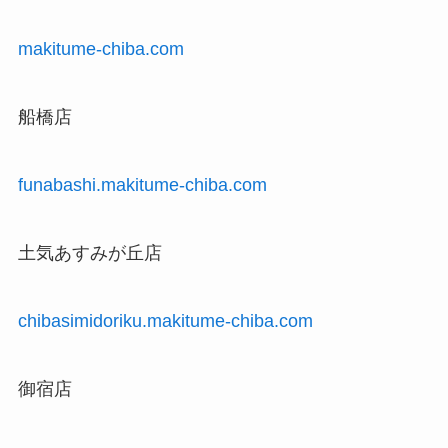
makitume-chiba.com
船橋店
funabashi.makitume-chiba.com
土気あすみが丘店
chibasimidoriku.makitume-chiba.com
御宿店