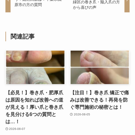
緑区の巻き爪・陥入爪の方
原市の方の質問
から喜びの声
関連記事
【必見！】巻き爪・肥厚爪
【注目！】巻き爪 矯正で痛
は原因を知れば改善への道
みは改善できる！再発を防
が見える！厚い爪と巻き爪
ぐ専門施術の秘密とは！
を見分ける6つの質問と
2026-08-05
は…！
2026-08-07