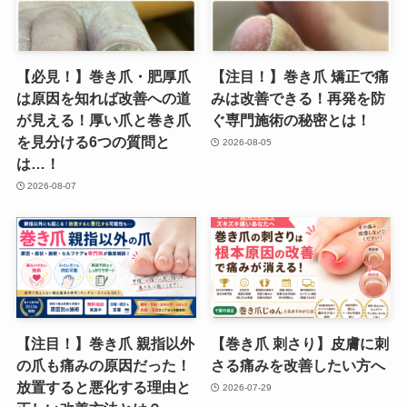
【必見！】巻き爪・肥厚爪
【注目！】巻き爪 矯正で痛
は原因を知れば改善への道
みは改善できる！再発を防
が見える！厚い爪と巻き爪
ぐ専門施術の秘密とは！
を見分ける6つの質問と
2026-08-05
は…！
2026-08-07
【注目！】巻き爪 親指以外
【巻き爪 刺さり】皮膚に刺
の爪も痛みの原因だった！
さる痛みを改善したい方へ
放置すると悪化する理由と
2026-07-29