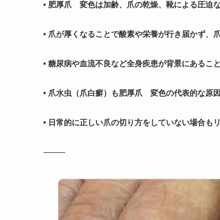
• 肥厚爪 変色は加齢、爪の乾燥、靴による圧迫
• 爪が厚くなることで酸素や栄養が行き届かず、
• 糖尿病や血流不良など全身疾患が背景にあるこ
• 爪水虫（爪白癬）も肥厚爪 変色の代表的な原
• 日常的に正しい爪の切り方をしていない場合も
⸻