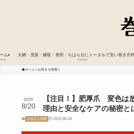
ーム
大網・茂原・鎌取・誉田・ちはら台にトータルで安い巻き爪
ome
Service
ホーム
お役立ち情報
【注目！】肥厚爪 変色は
2025
8/20
理由と安全なケアの秘密と
2025-08-20
お役立ち情報